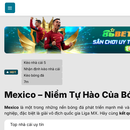
Bỏ
qua
nội
dung
Kèo nhà cái 5
Nhận định kèo nhà cái
🔥
HOT
Kèo bóng đá
7m
Mexico – Niềm Tự Hào Của 
Mexico
là một trong những nền bóng đá phát triển mạnh mẽ và 
nghiệp, đặc biệt là giải vô địch quốc gia Liga MX. Hãy cùng
kết q
Top nhà cái uy tín