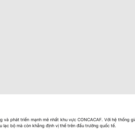
ng và phát triển mạnh mẽ nhất khu vực CONCACAF. Với hệ thống gi
u lạc bộ mà còn khẳng định vị thế trên đấu trường quốc tế.