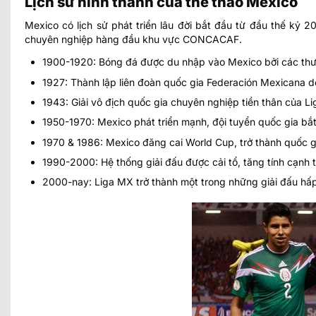
Lịch sử hình thành của thể thao Mexico
Mexico có lịch sử phát triển lâu đời bắt đầu từ đầu thế kỷ 
chuyên nghiệp hàng đầu khu vực CONCACAF.
1900-1920: Bóng đá được du nhập vào Mexico bởi các thươ
1927: Thành lập liên đoàn quốc gia Federación Mexicana d
1943: Giải vô địch quốc gia chuyên nghiệp tiền thân của L
1950-1970: Mexico phát triển mạnh, đội tuyển quốc gia bắ
1970 & 1986: Mexico đăng cai World Cup, trở thành quốc g
1990-2000: Hệ thống giải đấu được cải tổ, tăng tính cạnh
2000-nay: Liga MX trở thành một trong những giải đấu hấp