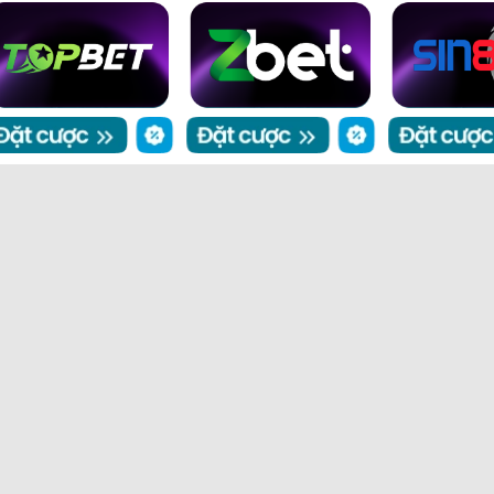
iải Đấu
Vin88
ỉ số
Đội khách
Chủ
T
Không có dữ liệu vui lòng chọn bộ lọc khác