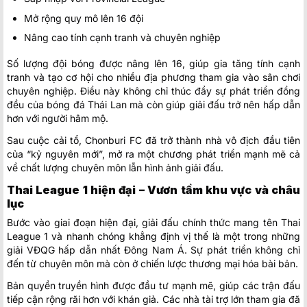
Mở rộng quy mô lên 16 đội
Nâng cao tính cạnh tranh và chuyên nghiệp
Số lượng đội bóng được nâng lên 16, giúp gia tăng tính cạnh
tranh và tạo cơ hội cho nhiều địa phương tham gia vào sân chơi
chuyên nghiệp. Điều này không chỉ thúc đẩy sự phát triển đồng
đều của bóng đá Thái Lan mà còn giúp giải đấu trở nên hấp dẫn
hơn với người hâm mộ.
Sau cuộc cải tổ, Chonburi FC đã trở thành nhà vô địch đầu tiên
của “kỷ nguyên mới”, mở ra một chương phát triển mạnh mẽ cả
về chất lượng chuyên môn lẫn hình ảnh giải đấu.
Thai League 1 hiện đại – Vươn tầm khu vực và châu
lục
Bước vào giai đoạn hiện đại, giải đấu chính thức mang tên Thai
League 1 và nhanh chóng khẳng định vị thế là một trong những
giải VĐQG hấp dẫn nhất Đông Nam Á. Sự phát triển không chỉ
đến từ chuyên môn mà còn ở chiến lược thương mại hóa bài bản.
Bản quyền truyền hình được đầu tư mạnh mẽ, giúp các trận đấu
tiếp cận rộng rãi hơn với khán giả. Các nhà tài trợ lớn tham gia đã