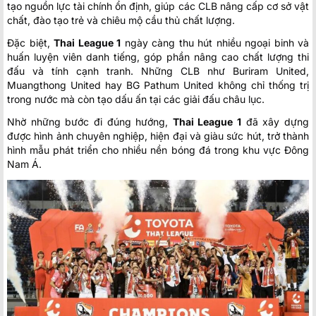
tạo nguồn lực tài chính ổn định, giúp các CLB nâng cấp cơ sở vật
chất, đào tạo trẻ và chiêu mộ cầu thủ chất lượng.
Đặc biệt,
Thai League 1
ngày càng thu hút nhiều ngoại binh và
huấn luyện viên danh tiếng, góp phần nâng cao chất lượng thi
đấu và tính cạnh tranh. Những CLB như Buriram United,
Muangthong United hay BG Pathum United không chỉ thống trị
trong nước mà còn tạo dấu ấn tại các giải đấu châu lục.
Nhờ những bước đi đúng hướng,
Thai League 1
đã xây dựng
được hình ảnh chuyên nghiệp, hiện đại và giàu sức hút, trở thành
hình mẫu phát triển cho nhiều nền bóng đá trong khu vực Đông
Nam Á.