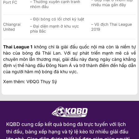
– Thường xuyên cạnh tranh
Port FC
nhiều mùa gần đây
nhóm đầu
– Đội bóng có lối chơi kỷ luật
Chiangrai
– Vô địch Thai League
– Đại diện mạnh ở khu vực
United
2019
phía Bắc
Thai League 1
không chỉ là giải đấu quốc nội mà còn là niềm tự
hào của bóng đá Thái Lan. Với sự phát triển mạnh mẽ cả về
chuyên môn lẫn thương mại, giải đấu này đang ngày càng khẳng
định vị thế hàng đầu Đông Nam Á và trở thành điểm đến hấp dẫn
của người hâm mộ bóng đá khu vực.
Xem thêm:
VĐQG Thụy Sỹ
KQBD
cung cấp kết quả bóng đá trực tuyến với lịch
thi đấu, bảng xếp hạng và tỷ lệ kèo từ nhiều giải đấu