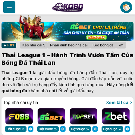
Bỏ
qua
nội
dung
Kèo nhà cái 5
Nhận định kèo nhà cái
Kèo bóng đá
7m
🔥
HOT
Thai League 1 – Hành Trình Vươn Tầm Của
Bóng Đá Thái Lan
Thai League 1
là giải đấu bóng đá hàng đầu Thái Lan, quy tụ
những CLB mạnh và giàu truyền thống. Giải đấu hấp dẫn với cuộc
đua vô địch và trụ hạng đầy kịch tính qua từng mùa. Hãy cùng
kết
quả bóng đá
khám phá chi tiết về giải đấu này.
Top nhà cái uy tín
Xem tất cả