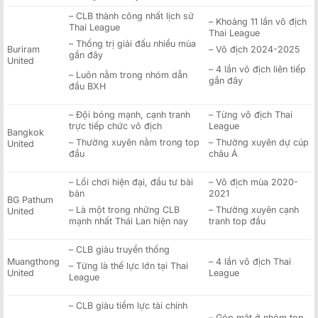
– CLB thành công nhất lịch sử
– Khoảng 11 lần vô địch
Thai League
Thai League
– Thống trị giải đấu nhiều mùa
– Vô địch 2024-2025
Buriram
gần đây
United
– 4 lần vô địch liên tiếp
– Luôn nằm trong nhóm dẫn
gần đây
đầu BXH
– Đội bóng mạnh, cạnh tranh
– Từng vô địch Thai
trực tiếp chức vô địch
League
Bangkok
– Thường xuyên nằm trong top
– Thường xuyên dự cúp
United
đầu
châu Á
– Lối chơi hiện đại, đầu tư bài
– Vô địch mùa 2020-
bản
2021
BG Pathum
– Là một trong những CLB
– Thường xuyên cạnh
United
mạnh nhất Thái Lan hiện nay
tranh top đầu
– CLB giàu truyền thống
Muangthong
– 4 lần vô địch Thai
– Từng là thế lực lớn tại Thai
United
League
League
– CLB giàu tiềm lực tài chính
– Góp mặt ở nhóm top