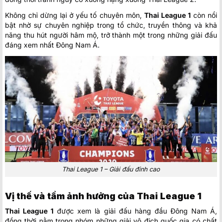
Không chỉ dừng lại ở yếu tố chuyên môn,
Thai League 1
còn nổi
bật nhờ sự chuyên nghiệp trong tổ chức, truyền thông và khả
năng thu hút người hâm mộ, trở thành một trong những giải đấu
đáng xem nhất Đông Nam Á.
Thai League 1 – Giải đấu đỉnh cao
Vị thế và tầm ảnh hưởng của Thai League 1
Thai League 1
được xem là giải đấu hàng đầu Đông Nam Á,
đồng thời nằm trong nhóm những giải vô địch quốc gia có chất