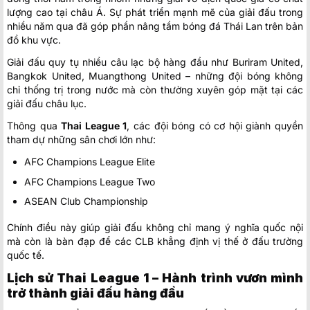
lượng cao tại châu Á. Sự phát triển mạnh mẽ của giải đấu trong
nhiều năm qua đã góp phần nâng tầm bóng đá Thái Lan trên bản
đồ khu vực.
Giải đấu quy tụ nhiều câu lạc bộ hàng đầu như Buriram United,
Bangkok United, Muangthong United – những đội bóng không
chỉ thống trị trong nước mà còn thường xuyên góp mặt tại các
giải đấu châu lục.
Thông qua
Thai League 1
, các đội bóng có cơ hội giành quyền
tham dự những sân chơi lớn như:
AFC Champions League Elite
AFC Champions League Two
ASEAN Club Championship
Chính điều này giúp giải đấu không chỉ mang ý nghĩa quốc nội
mà còn là bàn đạp để các CLB khẳng định vị thế ở đấu trường
quốc tế.
Lịch sử Thai League 1 – Hành trình vươn mình
trở thành giải đấu hàng đầu