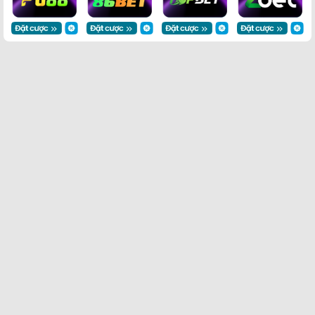
Vin88
Không có dữ liệu vui lòng chọn bộ lọc khác