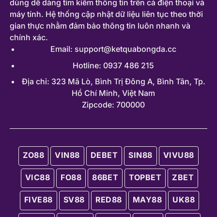
dùng dễ dàng tìm kiếm thông tin trên cả điện thoại và
máy tính. Hệ thống cập nhật dữ liệu liên tục theo thời
gian thực nhằm đảm bảo thông tin luôn nhanh và
chính xác.
Email:
support@ketquabongda.cc
Hotline: 0937 486 215
Địa chỉ: 323 Mã Lò, Bình Trị Đông A, Bình Tân, Tp.
Hồ Chí Minh, Việt Nam
Zipcode: 700000
ZO88
VIN88
DEBET
SIN88
VIVU88
VIC88
FO88
86BET
TOPBET
ZBET
FIVE88
SV88
RED88
MAY88
UK88