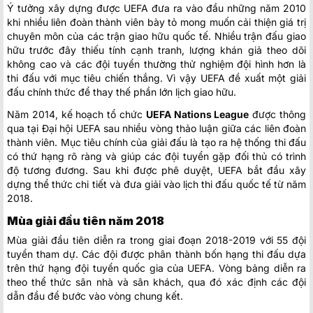
Ý tưởng xây dựng được UEFA đưa ra vào đầu những năm 2010
khi nhiều liên đoàn thành viên bày tỏ mong muốn cải thiện giá trị
chuyên môn của các trận giao hữu quốc tế. Nhiều trận đấu giao
hữu trước đây thiếu tính cạnh tranh, lượng khán giả theo dõi
không cao và các đội tuyển thường thử nghiệm đội hình hơn là
thi đấu với mục tiêu chiến thắng. Vì vậy UEFA đề xuất một giải
đấu chính thức để thay thế phần lớn lịch giao hữu.
Năm 2014, kế hoạch tổ chức
UEFA Nations League
được thông
qua tại Đại hội UEFA sau nhiều vòng thảo luận giữa các liên đoàn
thành viên. Mục tiêu chính của giải đấu là tạo ra hệ thống thi đấu
có thứ hạng rõ ràng và giúp các đội tuyển gặp đối thủ có trình
độ tương đương. Sau khi được phê duyệt, UEFA bắt đầu xây
dựng thể thức chi tiết và đưa giải vào lịch thi đấu quốc tế từ năm
2018.
Mùa giải đầu tiên năm 2018
Mùa giải đầu tiên diễn ra trong giai đoạn 2018-2019 với 55 đội
tuyển tham dự. Các đội được phân thành bốn hạng thi đấu dựa
trên thứ hạng đội tuyển quốc gia của UEFA. Vòng bảng diễn ra
theo thể thức sân nhà và sân khách, qua đó xác định các đội
dẫn đầu để bước vào vòng chung kết.