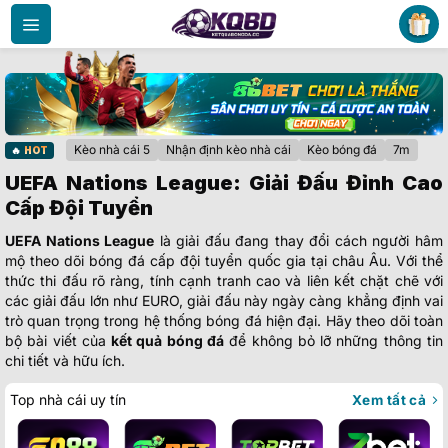
Bỏ
qua
nội
dung
Kèo nhà cái 5
Nhận định kèo nhà cái
Kèo bóng đá
7m
🔥
HOT
UEFA Nations League: Giải Đấu Đỉnh Cao
Cấp Đội Tuyển
UEFA Nations League
là giải đấu đang thay đổi cách người hâm
mộ theo dõi bóng đá cấp đội tuyển quốc gia tại châu Âu. Với thể
thức thi đấu rõ ràng, tính cạnh tranh cao và liên kết chặt chẽ với
các giải đấu lớn như EURO, giải đấu này ngày càng khẳng định vai
trò quan trọng trong hệ thống bóng đá hiện đại. Hãy theo dõi toàn
bộ bài viết của
kết quả bóng đá
để không bỏ lỡ những thông tin
chi tiết và hữu ích.
Top nhà cái uy tín
Xem tất cả