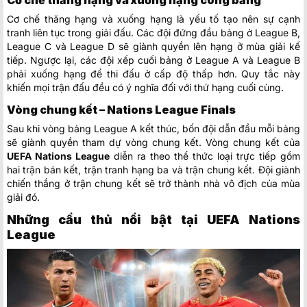
Cơ chế thăng hạng và xuống hạng là yếu tố tạo nên sự cạnh
tranh liên tục trong giải đấu. Các đội đứng đầu bảng ở League B,
League C và League D sẽ giành quyền lên hạng ở mùa giải kế
tiếp. Ngược lại, các đội xếp cuối bảng ở League A và League B
phải xuống hạng để thi đấu ở cấp độ thấp hơn. Quy tắc này
khiến mọi trận đấu đều có ý nghĩa đối với thứ hạng cuối cùng.
Vòng chung kết – Nations League Finals
Sau khi vòng bảng League A kết thúc, bốn đội dẫn đầu mỗi bảng
sẽ giành quyền tham dự vòng chung kết. Vòng chung kết của
UEFA Nations League
diễn ra theo thể thức loại trực tiếp gồm
hai trận bán kết, trận tranh hạng ba và trận chung kết. Đội giành
chiến thắng ở trận chung kết sẽ trở thành nhà vô địch của mùa
giải đó.
Những cầu thủ nổi bật tại UEFA Nations
League