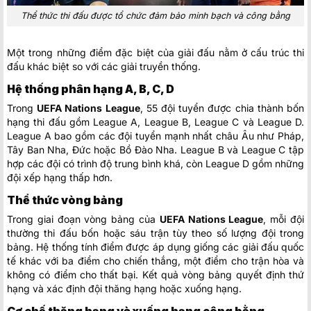
Thể thức thi đấu được tổ chức đảm bảo minh bạch và công bằng
Một trong những điểm đặc biệt của giải đấu nằm ở cấu trúc thi
đấu khác biệt so với các giải truyền thống.
Hệ thống phân hạng A, B, C, D
Trong
UEFA Nations League
, 55 đội tuyển được chia thành bốn
hạng thi đấu gồm League A, League B, League C và League D.
League A bao gồm các đội tuyển mạnh nhất châu Âu như Pháp,
Tây Ban Nha, Đức hoặc Bồ Đào Nha. League B và League C tập
hợp các đội có trình độ trung bình khá, còn League D gồm những
đội xếp hạng thấp hơn.
Thể thức vòng bảng
Trong giai đoạn vòng bảng của
UEFA Nations League
, mỗi đội
thường thi đấu bốn hoặc sáu trận tùy theo số lượng đội trong
bảng. Hệ thống tính điểm được áp dụng giống các giải đấu quốc
tế khác với ba điểm cho chiến thắng, một điểm cho trận hòa và
không có điểm cho thất bại. Kết quả vòng bảng quyết định thứ
hạng và xác định đội thăng hạng hoặc xuống hạng.
Cơ chế thăng hạng và xuống hạng công bằng