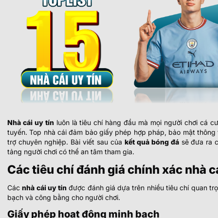
Nhà cái uy tín
luôn là tiêu chí hàng đầu mà mọi người chơi cá c
tuyến. Top nhà cái đảm bảo giấy phép hợp pháp, bảo mật thông t
trợ chuyên nghiệp. Bài viết sau của
kết quả bóng đá
sẽ đưa ra c
tảng người chơi có thể an tâm tham gia.
Các tiêu chí đánh giá chính xác nhà cá
Các
nhà cái uy tín
được đánh giá dựa trên nhiều tiêu chí quan t
bạch và công bằng cho người chơi.
Giấy phép hoạt động minh bạch