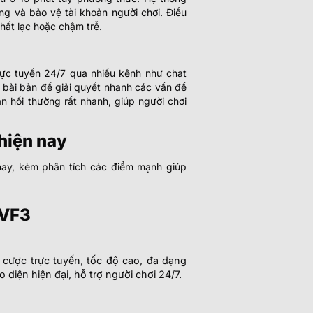
g và bảo vệ tài khoản người chơi. Điều
thất lạc hoặc chậm trễ.
rực tuyến 24/7 qua nhiều kênh như chat
ạo bài bản để giải quyết nhanh các vấn đề
hản hồi thường rất nhanh, giúp người chơi
 hiện nay
nay, kèm phân tích các điểm mạnh giúp
 VF3
 cược trực tuyến, tốc độ cao, đa dạng
 diện hiện đại, hỗ trợ người chơi 24/7.