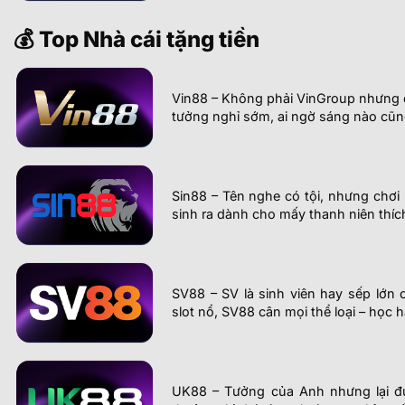
💰 Top Nhà cái tặng tiền
Vin88 – Không phải VinGroup nhưng đ
tưởng nghỉ sớm, ai ngờ sáng nào cũng l
Sin88 – Tên nghe có tội, nhưng chơi r
sinh ra dành cho mấy thanh niên thích
SV88 – SV là sinh viên hay sếp lớn
slot nổ, SV88 cân mọi thể loại – học 
UK88 – Tưởng của Anh nhưng lại đú