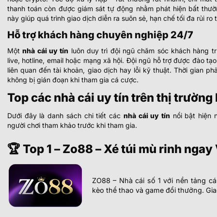
thanh toán còn được giám sát tự động nhằm phát hiện bất thườn
này giúp quá trình giao dịch diễn ra suôn sẻ, hạn chế tối đa rủi ro 
Hỗ trợ khách hàng chuyên nghiệp 24/7
Một
nhà cái uy tín
luôn duy trì đội ngũ chăm sóc khách hàng t
live, hotline, email hoặc mạng xã hội. Đội ngũ hỗ trợ được đào t
liên quan đến tài khoản, giao dịch hay lỗi kỹ thuật. Thời gian p
không bị gián đoạn khi tham gia cá cược.
Top các nhà cái uy tín trên thị trường
Dưới đây là danh sách chi tiết các
nhà cái uy tín
nổi bật hiện 
người chơi tham khảo trước khi tham gia.
🏆 Top 1 – Zo88 – Xé túi mù rinh ngay
ZO88 – Nhà cái số 1 với nền tảng cá
kèo thể thao và game đổi thưởng. Giao