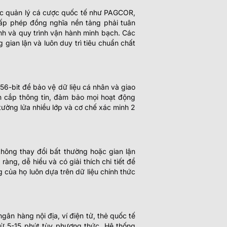
ức quản lý cá cược quốc tế như PAGCOR,
cấp phép đồng nghĩa nền tảng phải tuân
ính và quy trình vận hành minh bạch. Các
gian lận và luôn duy trì tiêu chuẩn chất
6-bit để bảo vệ dữ liệu cá nhân và giao
 cắp thông tin, đảm bảo mọi hoạt động
 tường lửa nhiều lớp và cơ chế xác minh 2
 không thay đổi bất thường hoặc gian lận
àng, dễ hiểu và có giải thích chi tiết để
 của họ luôn dựa trên dữ liệu chính thức
ân hàng nội địa, ví điện tử, thẻ quốc tế
 từ 5-15 phút tùy phương thức. Hệ thống