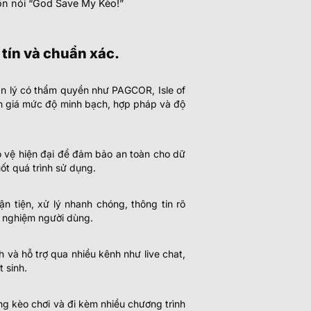
uốn nói “God Save My Kèo!”
 tín và chuẩn xác.
ản lý có thẩm quyền như PAGCOR, Isle of
nh giá mức độ minh bạch, hợp pháp và độ
vệ hiện đại để đảm bảo an toàn cho dữ
uốt quá trình sử dụng.
ận tiện, xử lý nhanh chóng, thông tin rõ
i nghiệm người dùng.
h và hỗ trợ qua nhiều kênh như live chat,
t sinh.
ng kèo chơi và đi kèm nhiều chương trình