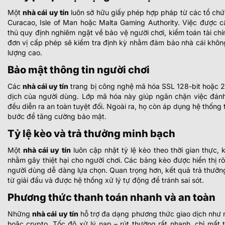
Một
nhà cái uy tín
luôn sở hữu giấy phép hợp pháp từ các tổ ch
Curacao, Isle of Man hoặc Malta Gaming Authority. Việc được 
thủ quy định nghiêm ngặt về bảo vệ người chơi, kiểm toán tài ch
đơn vị cấp phép sẽ kiểm tra định kỳ nhằm đảm bảo nhà cái không 
lượng cao.
Bảo mật thông tin người chơi
Các
nhà cái uy tín
trang bị công nghệ mã hóa SSL 128-bit hoặc 25
dịch của người dùng. Lớp mã hóa này giúp ngăn chặn việc đánh
đều diễn ra an toàn tuyệt đối. Ngoài ra, họ còn áp dụng hệ thống
bước để tăng cường bảo mật.
Tỷ lệ kèo và trả thưởng minh bạch
Một
nhà cái uy tín
luôn cập nhật tỷ lệ kèo theo thời gian thực,
nhằm gây thiệt hại cho người chơi. Các bảng kèo được hiển thị rõ r
người dùng dễ dàng lựa chọn. Quan trọng hơn, kết quả trả thưởng
từ giải đấu và được hệ thống xử lý tự động để tránh sai sót.
Phương thức thanh toán nhanh và an toàn
Những
nhà cái uy tín
hỗ trợ đa dạng phương thức giao dịch như ng
hoặc crypto. Tốc độ xử lý nạp – rút thường rất nhanh, chỉ mất