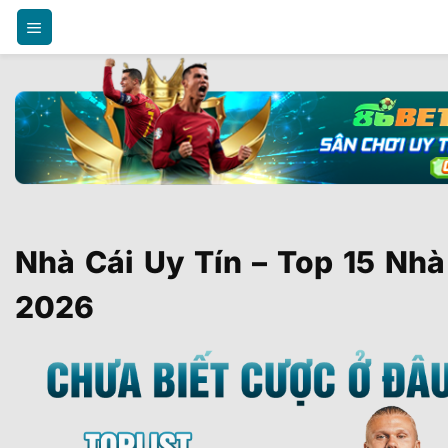
Bỏ
qua
nội
dung
Nhà Cái Uy Tín – Top 15 Nhà
2026