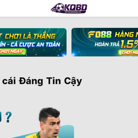
 cái Đáng Tin Cậy