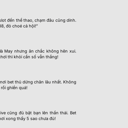
 slot đến thể thao, chạm đâu cũng dính.
8, đỏ choé cả hội!”
 là May nhưng ăn chắc không hên xui.
hơi thì khỏi cần số vẫn thắng!
 nơi bet thủ dừng chân lâu nhất. Không
 rồi ghiền quá!
ive cũng đủ bật bạn lên thần thái. Bet
hơi xong thấy 5 sao chưa đủ!