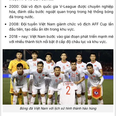
2000: Giải vô địch quốc gia V-League được chuyên nghiệp
hóa, đánh dấu bước ngoặt quan trọng trong hệ thống bóng
đá trong nước.
2008: Đội tuyển Việt Nam giành chức vô địch AFF Cup lần
đầu tiên, tạo dấu ấn lớn trong khu vực.
2018 – nay: Việt Nam bước vào giai đoạn phát triển mạnh mẽ
với nhiều thành tích nổi bật ở cấp độ châu lục và khu vực.
Bóng đá Việt Nam với lịch sử hình thành hào hùng