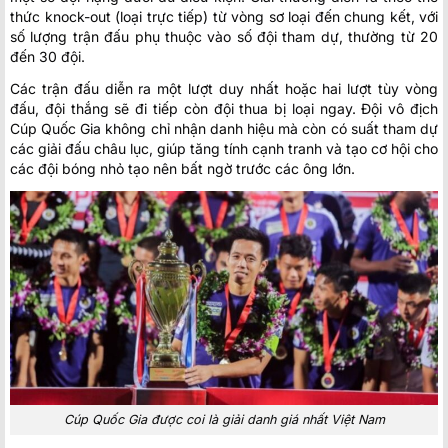
thức knock-out (loại trực tiếp) từ vòng sơ loại đến chung kết, với
số lượng trận đấu phụ thuộc vào số đội tham dự, thường từ 20
đến 30 đội.
Các trận đấu diễn ra một lượt duy nhất hoặc hai lượt tùy vòng
đấu, đội thắng sẽ đi tiếp còn đội thua bị loại ngay. Đội vô địch
Cúp Quốc Gia không chỉ nhận danh hiệu mà còn có suất tham dự
các giải đấu châu lục, giúp tăng tính cạnh tranh và tạo cơ hội cho
các đội bóng nhỏ tạo nên bất ngờ trước các ông lớn.
Cúp Quốc Gia được coi là giải danh giá nhất Việt Nam