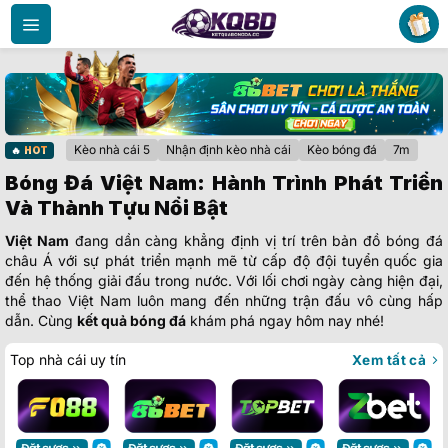
Bỏ
qua
nội
dung
Kèo nhà cái 5
Nhận định kèo nhà cái
Kèo bóng đá
7m
🔥
HOT
Bóng Đá Việt Nam: Hành Trình Phát Triển
Và Thành Tựu Nổi Bật
Việt Nam
đang dần càng khẳng định vị trí trên bản đồ bóng đá
châu Á với sự phát triển mạnh mẽ từ cấp độ đội tuyển quốc gia
đến hệ thống giải đấu trong nước. Với lối chơi ngày càng hiện đại,
thể thao Việt Nam luôn mang đến những trận đấu vô cùng hấp
dẫn. Cùng
kết quả bóng đá
khám phá ngay hôm nay nhé!
Top nhà cái uy tín
Xem tất cả