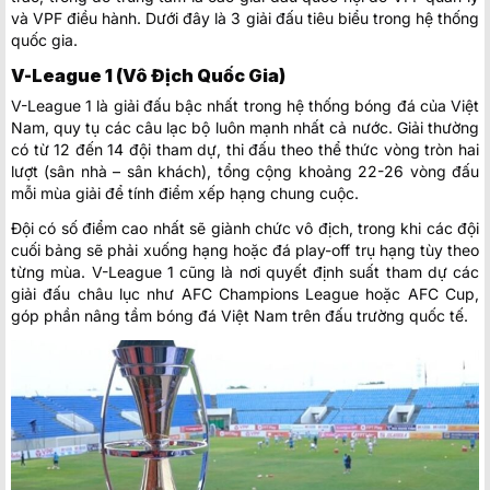
và VPF điều hành. Dưới đây là 3 giải đấu tiêu biểu trong hệ thống
quốc gia.
V-League 1 (Vô Địch Quốc Gia)
V-League 1 là giải đấu bậc nhất trong hệ thống bóng đá của Việt
Nam, quy tụ các câu lạc bộ luôn mạnh nhất cả nước. Giải thường
có từ 12 đến 14 đội tham dự, thi đấu theo thể thức vòng tròn hai
lượt (sân nhà – sân khách), tổng cộng khoảng 22-26 vòng đấu
mỗi mùa giải để tính điểm xếp hạng chung cuộc.
Đội có số điểm cao nhất sẽ giành chức vô địch, trong khi các đội
cuối bảng sẽ phải xuống hạng hoặc đá play-off trụ hạng tùy theo
từng mùa. V-League 1 cũng là nơi quyết định suất tham dự các
giải đấu châu lục như AFC Champions League hoặc AFC Cup,
góp phần nâng tầm bóng đá Việt Nam trên đấu trường quốc tế.