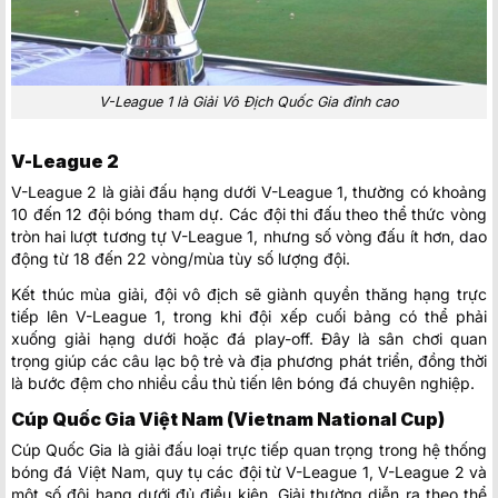
V-League 1 là Giải Vô Địch Quốc Gia đỉnh cao
V-League 2
V-League 2 là giải đấu hạng dưới V-League 1, thường có khoảng
10 đến 12 đội bóng tham dự. Các đội thi đấu theo thể thức vòng
tròn hai lượt tương tự V-League 1, nhưng số vòng đấu ít hơn, dao
động từ 18 đến 22 vòng/mùa tùy số lượng đội.
Kết thúc mùa giải, đội vô địch sẽ giành quyền thăng hạng trực
tiếp lên V-League 1, trong khi đội xếp cuối bảng có thể phải
xuống giải hạng dưới hoặc đá play-off. Đây là sân chơi quan
trọng giúp các câu lạc bộ trẻ và địa phương phát triển, đồng thời
là bước đệm cho nhiều cầu thủ tiến lên bóng đá chuyên nghiệp.
Cúp Quốc Gia Việt Nam (Vietnam National Cup)
Cúp Quốc Gia là giải đấu loại trực tiếp quan trọng trong hệ thống
bóng đá Việt Nam, quy tụ các đội từ V-League 1, V-League 2 và
một số đội hạng dưới đủ điều kiện. Giải thường diễn ra theo thể