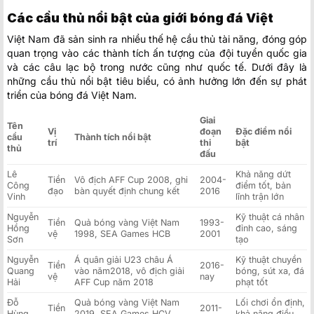
Các cầu thủ nổi bật của giới bóng đá Việt
Việt Nam đã sản sinh ra nhiều thế hệ cầu thủ tài năng, đóng góp
quan trọng vào các thành tích ấn tượng của đội tuyển quốc gia
và các câu lạc bộ trong nước cũng như quốc tế. Dưới đây là
những cầu thủ nổi bật tiêu biểu, có ảnh hưởng lớn đến sự phát
triển của bóng đá Việt Nam.
Giai
Tên
Vị
đoạn
Đặc điểm nổi
cầu
Thành tích nổi bật
trí
thi
bật
thủ
đấu
Lê
Khả năng dứt
Tiền
Vô địch AFF Cup 2008, ghi
2004-
Công
điểm tốt, bản
đạo
bàn quyết định chung kết
2016
Vinh
lĩnh trận lớn
Nguyễn
Kỹ thuật cá nhân
Tiền
Quả bóng vàng Việt Nam
1993-
Hồng
đỉnh cao, sáng
vệ
1998, SEA Games HCB
2001
Sơn
tạo
Nguyễn
Á quân giải U23 châu Á
Kỹ thuật chuyền
Tiền
2016-
Quang
vào năm2018, vô địch giải
bóng, sút xa, đá
vệ
nay
Hải
AFF Cup năm 2018
phạt tốt
Đỗ
Quả bóng vàng Việt Nam
Lối chơi ổn định,
Tiền
2011-
Hùng
2019, SEA Games HCV
khả năng điều