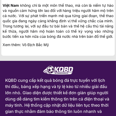
Việt Nam
không chỉ là một môn thể thao, mà còn là niềm tự hào
và nguồn cảm hứng lớn lao đối với hàng triệu người hâm mộ trên
cả nước. Với sự phát triển mạnh mẽ qua từng giai đoạn, thể thao
quốc gia đang ngày càng khẳng định vị thế vững chắc của mình.
Trong tương lai, với sự đầu tư bài bản và thế hệ cầu thủ tài năng
kế thừa, người hâm mộ hoàn toàn có thể kỳ vọng vào những
bước tiến xa hơn nữa của bóng đá nước nhà trên bản đồ thế giới.
Xem thêm:
Vô Địch Bắc Mỹ
KQBD
cung cấp kết quả bóng đá trực tuyến với lịch
thi đấu, bảng xếp hạng và tỷ lệ kèo từ nhiều giải đấu
lớn nhỏ. Giao diện được thiết kế đơn giản giúp người
dùng dễ dàng tìm kiếm thông tin trên cả điện thoại và
máy tính. Hệ thống cập nhật dữ liệu liên tục theo thời
gian thực nhằm đảm bảo thông tin luôn nhanh và