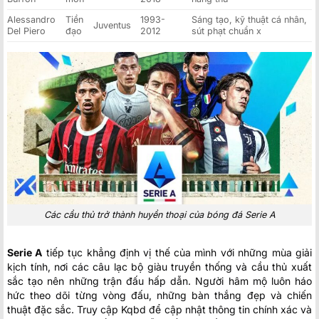
Alessandro
Tiền
1993-
Sáng tạo, kỹ thuật cá nhân,
Juventus
Del Piero
đạo
2012
sút phạt chuẩn x
Các cầu thủ trở thành huyền thoại của bóng đá Serie A
Serie A
tiếp tục khẳng định vị thế của mình với những mùa giải
kịch tính, nơi các câu lạc bộ giàu truyền thống và cầu thủ xuất
sắc tạo nên những trận đấu hấp dẫn. Người hâm mộ luôn háo
hức theo dõi từng vòng đấu, những bàn thắng đẹp và chiến
thuật đặc sắc. Truy cập Kqbd để cập nhật thông tin chính xác và