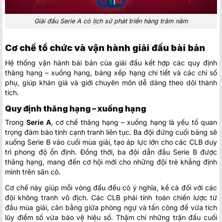
Giải đấu Serie A có lịch sử phát triển hàng trăm năm
Cơ chế tổ chức và vận hành giải đấu bài bản
Hệ thống vận hành bài bản của giải đấu kết hợp các quy định
thăng hạng – xuống hạng, bảng xếp hạng chi tiết và các chỉ số
phụ, giúp khán giả và giới chuyên môn dễ dàng theo dõi thành
tích.
Quy định thăng hạng – xuống hạng
Trong
Serie A
, cơ chế thăng hạng – xuống hạng là yếu tố quan
trọng đảm bảo tính cạnh tranh liên tục. Ba đội đứng cuối bảng sẽ
xuống Serie B vào cuối mùa giải, tạo áp lực lớn cho các CLB duy
trì phong độ ổn định. Đồng thời, ba đội dẫn đầu Serie B được
thăng hạng, mang đến cơ hội mới cho những đội trẻ khẳng định
mình trên sân cỏ.
Cơ chế này giúp mỗi vòng đấu đều có ý nghĩa, kể cả đối với các
đội không tranh vô địch. Các CLB phải tính toán chiến lược từ
đầu mùa giải, cân bằng giữa phòng ngự và tấn công để vừa tích
lũy điểm số vừa bảo vệ hiệu số. Thậm chí những trận đấu cuối