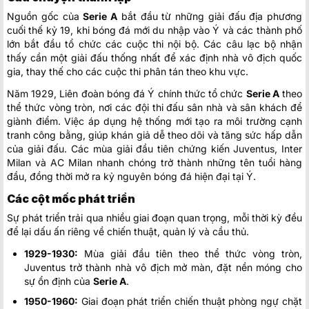
Nguồn gốc của
Serie A
bắt đầu từ những giải đấu địa phương
cuối thế kỷ 19, khi bóng đá mới du nhập vào Ý và các thành phố
lớn bắt đầu tổ chức các cuộc thi nội bộ. Các câu lạc bộ nhận
thấy cần một giải đấu thống nhất để xác định nhà vô địch quốc
gia, thay thế cho các cuộc thi phân tán theo khu vực.
Năm 1929, Liên đoàn bóng đá Ý chính thức tổ chức
Serie A
theo
thể thức vòng tròn, nơi các đội thi đấu sân nhà và sân khách để
giành điểm. Việc áp dụng hệ thống mới tạo ra môi trường cạnh
tranh công bằng, giúp khán giả dễ theo dõi và tăng sức hấp dẫn
của giải đấu. Các mùa giải đầu tiên chứng kiến Juventus, Inter
Milan và AC Milan nhanh chóng trở thành những tên tuổi hàng
đầu, đồng thời mở ra kỷ nguyên bóng đá hiện đại tại Ý.
Các cột mốc phát triển
Sự phát triển trải qua nhiều giai đoạn quan trọng, mỗi thời kỳ đều
để lại dấu ấn riêng về chiến thuật, quản lý và cầu thủ.
1929-1930:
Mùa giải đầu tiên theo thể thức vòng tròn,
Juventus trở thành nhà vô địch mở màn, đặt nền móng cho
sự ổn định của
Serie A
.
1950-1960:
Giai đoạn phát triển chiến thuật phòng ngự chặt