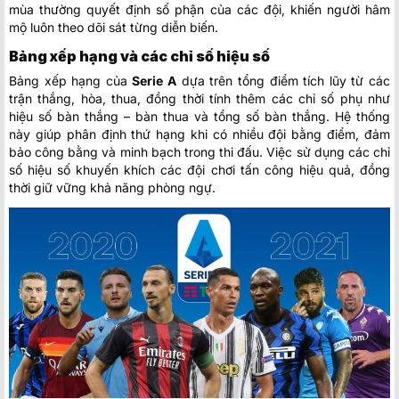
mùa thường quyết định số phận của các đội, khiến người hâm
mộ luôn theo dõi sát từng diễn biến.
Bảng xếp hạng và các chỉ số hiệu số
Bảng xếp hạng của
Serie A
dựa trên tổng điểm tích lũy từ các
trận thắng, hòa, thua, đồng thời tính thêm các chỉ số phụ như
hiệu số bàn thắng – bàn thua và tổng số bàn thắng. Hệ thống
này giúp phân định thứ hạng khi có nhiều đội bằng điểm, đảm
bảo công bằng và minh bạch trong thi đấu. Việc sử dụng các chỉ
số hiệu số khuyến khích các đội chơi tấn công hiệu quả, đồng
thời giữ vững khả năng phòng ngự.