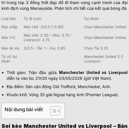
trí trong top 3 đồng thời đạp đổ đi tham vọng cạnh tranh của đại
kình địch vùng Merseyside. Phân tích chi tiết của
kết quả bóng đá
.
Loại kèo
Tỷ lệ cược
Dự đoán
Kèo chấp
Man Utd -0/0.5 (-0.95)
Chọn Manchester United
Man Utd: 2.30 – Hòa: 3.70 –
Kèo 1×2
Chọn Manchester United
Liverpool: 2.75
Kèo tài xỉu
3/3.5 – Tài: 1 – Xỉu: 0.85
Chọn Tài 3.25
Tỷ số dự
Manchester United 3-2
đoán
Liverpool
Thời gian: Trận đấu giữa
Manchester United vs Liverpool
diễn ra vào lúc 21h30 ngày 03/05/2026 (giờ Việt Nam).
Địa điểm: Sân vận động Old Trafford, Manchester, Anh.
Khuôn khổ: Vòng 35 giải Ngoại hạng Anh (Premier League).
Nội dung bài viết
Soi kèo Manchester United vs Liverpool – Bản