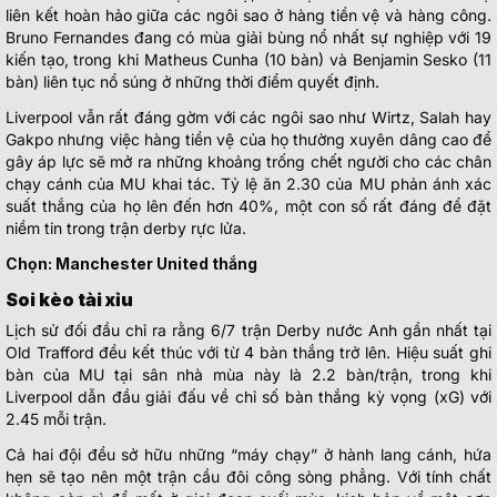
liên kết hoàn hảo giữa các ngôi sao ở hàng tiền vệ và hàng công.
Bruno Fernandes đang có mùa giải bùng nổ nhất sự nghiệp với 19
kiến tạo, trong khi Matheus Cunha (10 bàn) và Benjamin Sesko (11
bàn) liên tục nổ súng ở những thời điểm quyết định.
Liverpool vẫn rất đáng gờm với các ngôi sao như Wirtz, Salah hay
Gakpo nhưng việc hàng tiền vệ của họ thường xuyên dâng cao để
gây áp lực sẽ mở ra những khoảng trống chết người cho các chân
chạy cánh của MU khai tác. Tỷ lệ ăn 2.30 của MU phản ánh xác
suất thắng của họ lên đến hơn 40%, một con số rất đáng để đặt
niềm tin trong trận derby rực lửa.
Chọn: Manchester United thắng
Soi kèo tài xỉu
Lịch sử đối đầu chỉ ra rằng 6/7 trận Derby nước Anh gần nhất tại
Old Trafford đều kết thúc với từ 4 bàn thắng trở lên. Hiệu suất ghi
bàn của MU tại sân nhà mùa này là 2.2 bàn/trận, trong khi
Liverpool dẫn đầu giải đấu về chỉ số bàn thắng kỳ vọng (xG) với
2.45 mỗi trận.
Cả hai đội đều sở hữu những “máy chạy” ở hành lang cánh, hứa
hẹn sẽ tạo nên một trận cầu đôi công sòng phẳng. Với tính chất