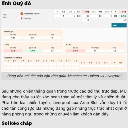
lĩnh Quỷ đỏ
Bảng kèo chi tiết của cặp đấu giữa Manchester United vs Liverpool
Sau những chiến thắng quan trọng trước các đối thủ trực tiếp, MU
đang cho thấy sự lột xác hoàn toàn về mặt tâm lý và chiến thuật.
Phía bên kia chiến tuyến, Liverpool của Arne Slot vẫn duy trì lối
chơi tấn công rực lửa nhưng đang gặp những trục trặc nhất định ở
hàng phòng ngự trong những chuyến làm khách gần đây.
Soi kèo chấp