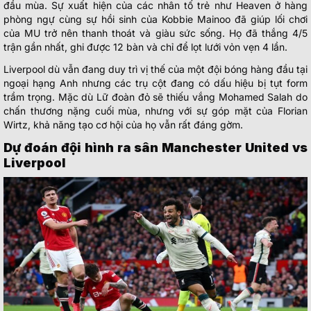
đầu mùa. Sự xuất hiện của các nhân tố trẻ như Heaven ở hàng
phòng ngự cùng sự hồi sinh của Kobbie Mainoo đã giúp lối chơi
của MU trở nên thanh thoát và giàu sức sống. Họ đã thắng 4/5
trận gần nhất, ghi được 12 bàn và chỉ để lọt lưới vỏn vẹn 4 lần.
Liverpool dù vẫn đang duy trì vị thế của một đội bóng hàng đầu tại
ngoại hạng Anh nhưng các trụ cột đang có dấu hiệu bị tụt form
trầm trọng. Mặc dù Lữ đoàn đỏ sẽ thiếu vắng Mohamed Salah do
chấn thương nặng cuối mùa, nhưng với sự góp mặt của Florian
Wirtz, khả năng tạo cơ hội của họ vẫn rất đáng gờm.
Dự đoán đội hình ra sân Manchester United vs
Liverpool