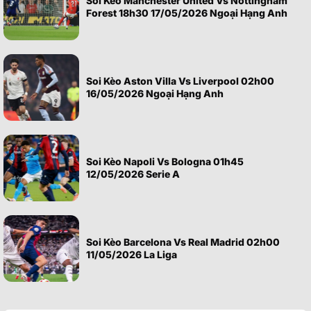
Forest 18h30 17/05/2026 Ngoại Hạng Anh
Soi Kèo Aston Villa Vs Liverpool 02h00
16/05/2026 Ngoại Hạng Anh
Soi Kèo Napoli Vs Bologna 01h45
12/05/2026 Serie A
Soi Kèo Barcelona Vs Real Madrid 02h00
11/05/2026 La Liga