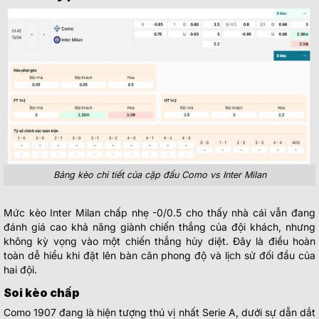
Bảng kèo chi tiết của cặp đấu Como vs Inter Milan
Mức kèo Inter Milan chấp nhẹ -0/0.5 cho thấy nhà cái vẫn đang
đánh giá cao khả năng giành chiến thắng của đội khách, nhưng
không kỳ vọng vào một chiến thắng hủy diệt. Đây là điều hoàn
toàn dễ hiểu khi đặt lên bàn cân phong độ và lịch sử đối đầu của
hai đội.
Soi kèo chấp
Como 1907 đang là hiện tượng thú vị nhất Serie A, dưới sự dẫn dắt