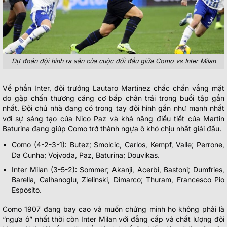
Dự đoán đội hình ra sân của cuộc đối đầu giữa Como vs Inter Milan
Về phần Inter, đội trưởng Lautaro Martinez chắc chắn vắng mặt
do gặp chấn thương căng cơ bắp chân trái trong buổi tập gần
nhất. Đội chủ nhà đang có trong tay đội hình gần như mạnh nhất
với sự sáng tạo của Nico Paz và khả năng điều tiết của Martin
Baturina đang giúp Como trở thành ngựa ô khó chịu nhất giải đấu.
Como (4-2-3-1): Butez; Smolcic, Carlos, Kempf, Valle; Perrone,
Da Cunha; Vojvoda, Paz, Baturina; Douvikas.
Inter Milan (3-5-2): Sommer; Akanji, Acerbi, Bastoni; Dumfries,
Barella, Calhanoglu, Zielinski, Dimarco; Thuram, Francesco Pio
Esposito.
Como 1907 đang bay cao và muốn chứng minh họ không phải là
“ngựa ô” nhất thời còn Inter Milan với đẳng cấp và chất lượng đội