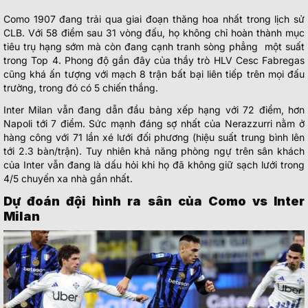
Como 1907 đang trải qua giai đoạn thăng hoa nhất trong lịch sử
CLB. Với 58 điểm sau 31 vòng đấu, họ không chỉ hoàn thành mục
tiêu trụ hạng sớm mà còn đang cạnh tranh sòng phẳng một suất
trong Top 4. Phong độ gần đây của thầy trò HLV Cesc Fabregas
cũng khá ấn tượng với mạch 8 trận bất bại liên tiếp trên mọi đấu
trường, trong đó có 5 chiến thắng.
Inter Milan vẫn đang dẫn đầu bảng xếp hạng với 72 điểm, hơn
Napoli tới 7 điểm. Sức mạnh đáng sợ nhất của Nerazzurri nằm ở
hàng công với 71 lần xé lưới đối phương (hiệu suất trung bình lên
tới 2.3 bàn/trận). Tuy nhiên khả năng phòng ngự trên sân khách
của Inter vẫn đang là dấu hỏi khi họ đã không giữ sạch lưới trong
4/5 chuyến xa nhà gần nhất.
Dự đoán đội hình ra sân của Como vs Inter
Milan