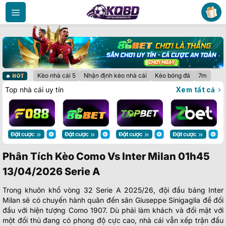
Bỏ
qua
nội
dung
Kèo nhà cái 5
Nhận định kèo nhà cái
Kèo bóng đá
7m
🔥
HOT
Top nhà cái uy tín
Xem tất cả
Phân Tích Kèo Como Vs Inter Milan 01h45
13/04/2026 Serie A
Trong khuôn khổ vòng 32 Serie A 2025/26, đội đầu bảng Inter
Milan sẽ có chuyến hành quân đến sân Giuseppe Sinigaglia để đối
đầu với hiện tượng Como 1907. Dù phải làm khách và đối mặt với
một đối thủ đang có phong độ cực cao, nhà cái vẫn xếp trận đấu