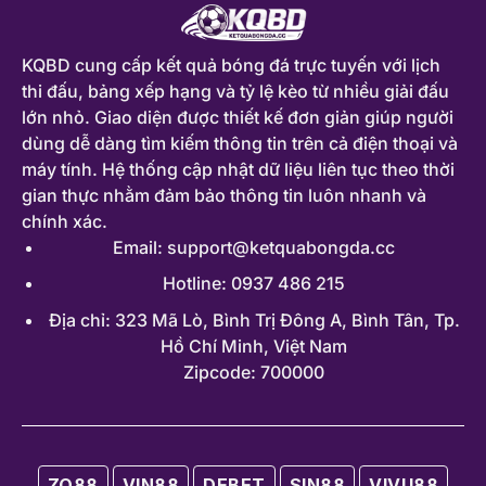
KQBD
cung cấp kết quả bóng đá trực tuyến với lịch
thi đấu, bảng xếp hạng và tỷ lệ kèo từ nhiều giải đấu
lớn nhỏ. Giao diện được thiết kế đơn giản giúp người
dùng dễ dàng tìm kiếm thông tin trên cả điện thoại và
máy tính. Hệ thống cập nhật dữ liệu liên tục theo thời
gian thực nhằm đảm bảo thông tin luôn nhanh và
chính xác.
Email:
support@ketquabongda.cc
Hotline: 0937 486 215
Địa chỉ: 323 Mã Lò, Bình Trị Đông A, Bình Tân, Tp.
Hồ Chí Minh, Việt Nam
Zipcode: 700000
ZO88
VIN88
DEBET
SIN88
VIVU88